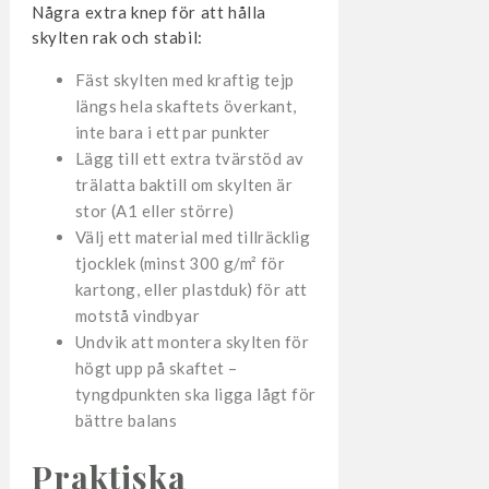
Några extra knep för att hålla
skylten rak och stabil:
Fäst skylten med kraftig tejp
längs hela skaftets överkant,
inte bara i ett par punkter
Lägg till ett extra tvärstöd av
trälatta baktill om skylten är
stor (A1 eller större)
Välj ett material med tillräcklig
tjocklek (minst 300 g/m² för
kartong, eller plastduk) för att
motstå vindbyar
Undvik att montera skylten för
högt upp på skaftet –
tyngdpunkten ska ligga lågt för
bättre balans
Praktiska