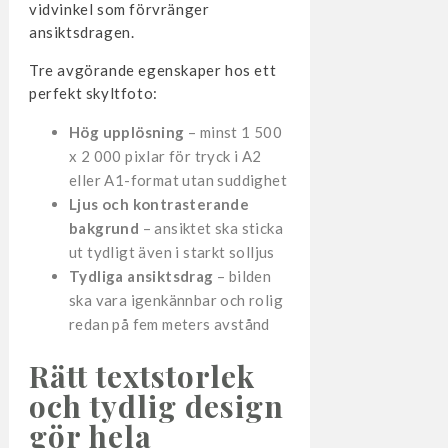
vidvinkel som förvränger
ansiktsdragen.
Tre avgörande egenskaper hos ett
perfekt skyltfoto:
Hög upplösning
– minst 1 500
x 2 000 pixlar för tryck i A2
eller A1-format utan suddighet
Ljus och kontrasterande
bakgrund
– ansiktet ska sticka
ut tydligt även i starkt solljus
Tydliga ansiktsdrag
– bilden
ska vara igenkännbar och rolig
redan på fem meters avstånd
Rätt textstorlek
och tydlig design
gör hela