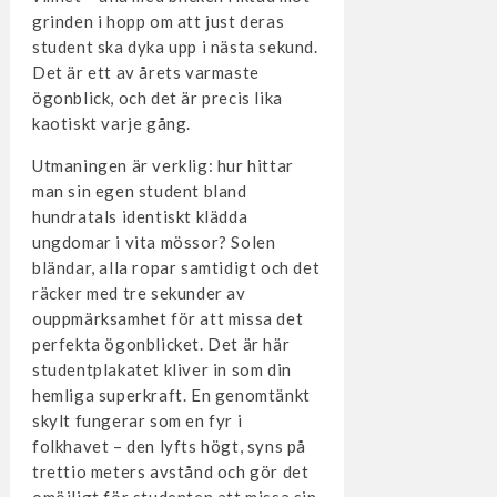
grinden i hopp om att just deras
student ska dyka upp i nästa sekund.
Det är ett av årets varmaste
ögonblick, och det är precis lika
kaotiskt varje gång.
Utmaningen är verklig: hur hittar
man sin egen student bland
hundratals identiskt klädda
ungdomar i vita mössor? Solen
bländar, alla ropar samtidigt och det
räcker med tre sekunder av
ouppmärksamhet för att missa det
perfekta ögonblicket. Det är här
studentplakatet kliver in som din
hemliga superkraft. En genomtänkt
skylt fungerar som en fyr i
folkhavet – den lyfts högt, syns på
trettio meters avstånd och gör det
omöjligt för studenten att missa sin