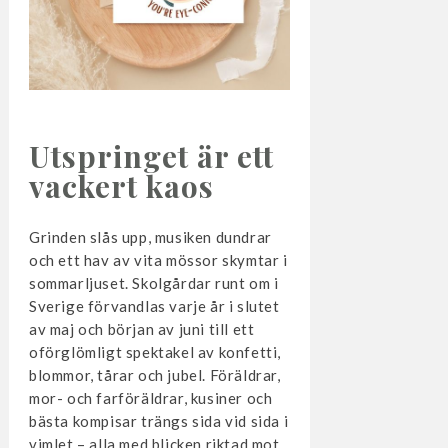
Utspringet är ett
vackert kaos
Grinden slås upp, musiken dundrar
och ett hav av vita mössor skymtar i
sommarljuset. Skolgårdar runt om i
Sverige förvandlas varje år i slutet
av maj och början av juni till ett
oförglömligt spektakel av konfetti,
blommor, tårar och jubel. Föräldrar,
mor- och farföräldrar, kusiner och
bästa kompisar trängs sida vid sida i
vimlet – alla med blicken riktad mot