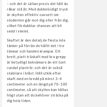
– och det är sällan precis det håll du
råkar stå åt. Med dubbelsidigt tryck
är skylten effektiv oavsett om
studenten går mot dig eller från dig,
vilket fördubblar chansen att bli
sedd i vimlet.
Skaftet är den detalj de flesta inte
tänker på förrän de hållit det i tre
timmar och handen krampar. Ett
brett, platt träskaft med bra grepp
är betydligt bekvämare än ett tunt
rundat plaströr, och det är också
stabilare i blåst. Håll utkik efter
skaft med en bredd på minst 3–4
centimeter och en längd på 70–100
centimeter, så att skylten kan hållas
högt utan att du behöver sträcka på
dig hela tiden.