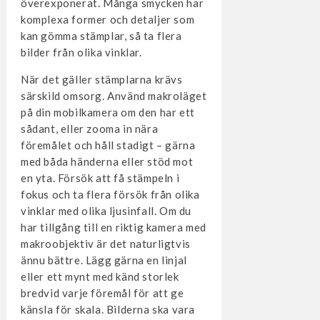
överexponerat. Många smycken har
komplexa former och detaljer som
kan gömma stämplar, så ta flera
bilder från olika vinklar.
När det gäller stämplarna krävs
särskild omsorg. Använd makroläget
på din mobilkamera om den har ett
sådant, eller zooma in nära
föremålet och håll stadigt – gärna
med båda händerna eller stöd mot
en yta. Försök att få stämpeln i
fokus och ta flera försök från olika
vinklar med olika ljusinfall. Om du
har tillgång till en riktig kamera med
makroobjektiv är det naturligtvis
ännu bättre. Lägg gärna en linjal
eller ett mynt med känd storlek
bredvid varje föremål för att ge
känsla för skala. Bilderna ska vara