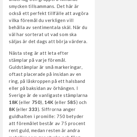
smycken tillsammans. Det här är
också ett perfekt tillfälle att avgöra
vilka föremål du verkligen vill
behålla av sentimentala skäl. När du
väl har sorterat ut vad som ska
säljas är det dags att börja värdera.
Nästa steg är att leta efter
stämplar på varje föremål.
Guldstämplar är små markeringar,
oftast placerade på insidan av en
ring, på låskroppen på ett halsband
eller på baksidan av örhängen. I
Sverige är de vanligaste stämplarna
18K
(eller
750
),
14K
(eller
585
) och
8K
(eller
333
). Siffrorna anger
guldhalten i promille: 750 betyder
att föremålet består av 75 procent
rent guld, medan resten är andra