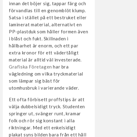
innan det böjer sig, tappar färg och
förvandlas till en genomblöt klump.
Satsa i stället på ett bestruket eller
laminerat material, alternativt en
PP-plastduk som håller formen även
i blåst och fukt. Skillnaden i
hållbarhet är enorm, och ett par
extra kronor för ett vädertåligt
material är alltid väl investerade.
Grafiska Företagen
har bra
vägledning om vilka tryckmaterial
som lämpar sig bäst för
utomhusbruk i varierande väder.
Ett ofta förbisett proffstips är att
välja dubbelsidigt tryck. Studenten
springer ut, svänger runt, kramar
folk och rör sig konstant i alla
riktningar. Med ett enkelsidigt
plakat syns bilden bara från ett håll