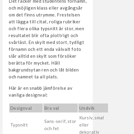
Det räcker med studentens förnamn,
och möjligen klass eller avgångsår
om det finns utrymme. Frestelsen
att lägga till citat, roliga rubriker
och flera olika typsnitt är stor, men
resultatet blir ofta plottrigt och
svårläst. En skylt med stort, tydligt
förnamn och ett enda välvalt foto
slår alltid en skylt som försöker
berätta för mycket. Håll
bakgrundsytan ren och låt bilden
och namnet ta all plats.
Här är en snabb jämförelse av
vanliga designval:
Designval
Bra val
Undvik
Kursiv, smal
Sans-serif, stor
Typsnitt
eller
och fet
dekorativ