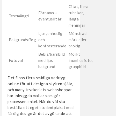
Citat, flera
Förnamn +
rubriker,
Textmängd
eventuellt år
långa
meningar
Ljus, enhetlig
Mönstrad,
Bakgrundsfärg
och
mörk eller
kontrasterande
brokig
Bebis/barnbild
Mörkt
Fotoval
med ljus
inomhusfoto,
bakgrund
gruppbild
Det finns flera smidiga verktyg
online för att designa skylten själv,
och many tryckeriets webbshoppar
har inbyggda mallar som gör
processen enkel. När du väl ska
beställa ett eget studentplakat med
färdig design
är det avgörande att