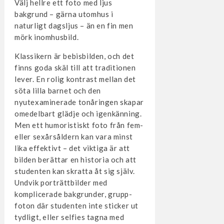
Välj hellre ett foto med ljus
bakgrund – gärna utomhus i
naturligt dagsljus – än en fin men
mörk inomhusbild.
Klassikern är bebisbilden, och det
finns goda skäl till att traditionen
lever. En rolig kontrast mellan det
söta lilla barnet och den
nyutexaminerade tonåringen skapar
omedelbart glädje och igenkänning.
Men ett humoristiskt foto från fem-
eller sexårsåldern kan vara minst
lika effektivt – det viktiga är att
bilden berättar en historia och att
studenten kan skratta åt sig själv.
Undvik porträttbilder med
komplicerade bakgrunder, grupp­
foton där studenten inte sticker ut
tydligt, eller selfies tagna med