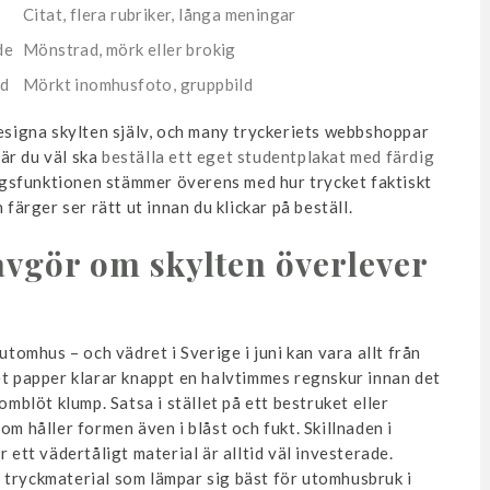
Citat, flera rubriker, långa meningar
de
Mönstrad, mörk eller brokig
nd
Mörkt inomhusfoto, gruppbild
designa skylten själv, och many tryckeriets webbshoppar
är du väl ska
beställa ett eget studentplakat med färdig
gsfunktionen stämmer överens med hur trycket faktiskt
 färger ser rätt ut innan du klickar på beställ.
 avgör om skylten överlever
utomhus – och vädret i Sverige i juni kan vara allt från
et papper klarar knappt en halvtimmes regnskur innan det
omblöt klump. Satsa i stället på ett bestruket eller
om håller formen även i blåst och fukt. Skillnaden i
 ett vädertåligt material är alltid väl investerade.
 tryckmaterial som lämpar sig bäst för utomhusbruk i