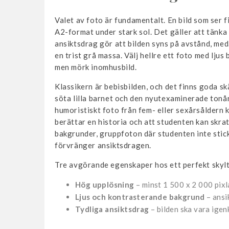
Valet av foto är fundamentalt. En bild som ser fin
A2-format under stark sol. Det gäller att tänk
ansiktsdrag gör att bilden syns på avstånd, med
en trist grå massa. Välj hellre ett foto med ljus
men mörk inomhusbild.
Klassikern är bebisbilden, och det finns goda skä
söta lilla barnet och den nyutexaminerade tonå
humoristiskt foto från fem- eller sexårsåldern ka
berättar en historia och att studenten kan skrat
bakgrunder, grupp­foton där studenten inte stick
förvränger ansiktsdragen.
Tre avgörande egenskaper hos ett perfekt skyl
Hög upplösning
– minst 1 500 x 2 000 pixl
Ljus och kontrasterande bakgrund
– ansik
Tydliga ansiktsdrag
– bilden ska vara ige