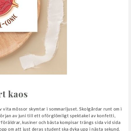
rt kaos
v vita mössor skymtar i sommarljuset. Skolgårdar runt om i
örjan av juni till ett oförglömligt spektakel av konfetti,
rföräldrar, kusiner och bästa kompisar trängs sida vid sida
hopp om att just deras student ska dyka upp i nästa sekund.