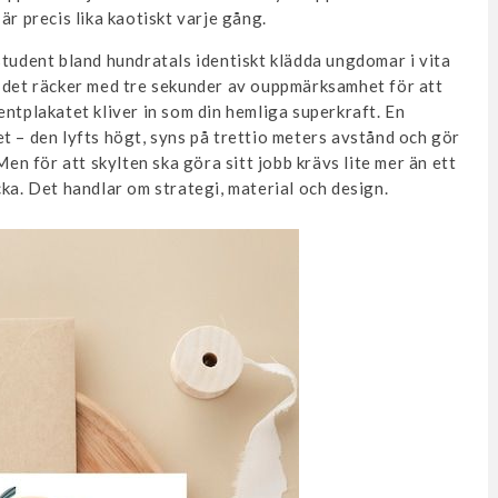
är precis lika kaotiskt varje gång.
student bland hundratals identiskt klädda ungdomar i vita
h det räcker med tre sekunder av ouppmärksamhet för att
entplakatet kliver in som din hemliga superkraft. En
t – den lyfts högt, syns på trettio meters avstånd och gör
Men för att skylten ska göra sitt jobb krävs lite mer än ett
cka. Det handlar om strategi, material och design.