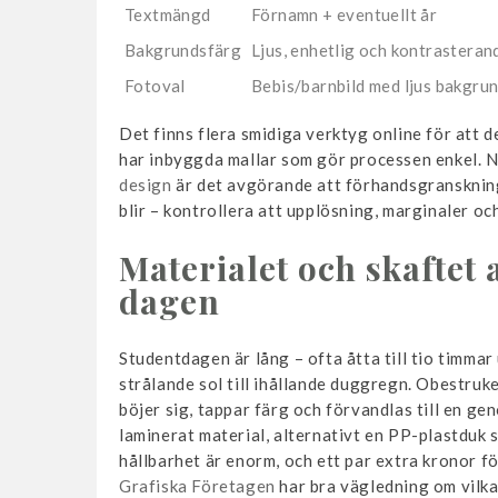
Textmängd
Förnamn + eventuellt år
Bakgrundsfärg
Ljus, enhetlig och kontrasteran
Fotoval
Bebis/barnbild med ljus bakgru
Det finns flera smidiga verktyg online för att 
har inbyggda mallar som gör processen enkel. N
design
är det avgörande att förhandsgransknin
blir – kontrollera att upplösning, marginaler och
Materialet och skaftet
dagen
Studentdagen är lång – ofta åtta till tio timmar 
strålande sol till ihållande duggregn. Obestruk
böjer sig, tappar färg och förvandlas till en gen
laminerat material, alternativt en PP-plastduk s
hållbarhet är enorm, och ett par extra kronor för
Grafiska Företagen
har bra vägledning om vilka