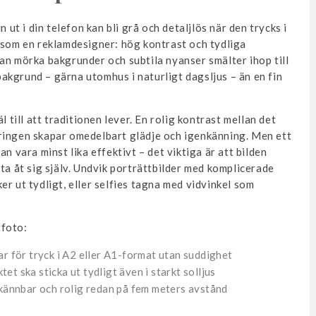
 ut i din telefon kan bli grå och detaljlös när den trycks i
a som en reklamdesigner: hög kontrast och tydliga
an mörka bakgrunder och subtila nyanser smälter ihop till
 bakgrund – gärna utomhus i naturligt dagsljus – än en fin
l till att traditionen lever. En rolig kontrast mellan det
ringen skapar omedelbart glädje och igenkänning. Men ett
n vara minst lika effektivt – det viktiga är att bilden
ta åt sig själv. Undvik porträttbilder med komplicerade
er ut tydligt, eller selfies tagna med vidvinkel som
tfoto:
ar för tryck i A2 eller A1-format utan suddighet
tet ska sticka ut tydligt även i starkt solljus
nkännbar och rolig redan på fem meters avstånd