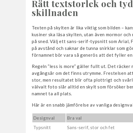
Rätt textstorlek och ty
skillnaden
Texten på skylten är lika viktig som bilden – ka
kusiner ska läsa skylten, utan även mormor och
på sned. Välj ett sans-serif-typsnitt som Arial,
på avstånd och saknar de tunna snirklar som gör 
förnamnet bör vara så generös att det fyller en r
Regeln ”less is more” gäller fullt ut. Det räcke
avgångsår om det finns utrymme. Frestelsen att lä
stor, men resultatet blir ofta plottrigt och svår
välvalt foto slår alltid en skylt som försöker b
namnet ta all plats.
Här är en snabb jämförelse av vanliga designval
Designval
Bra val
Typsnitt
Sans-serif, stor och fet