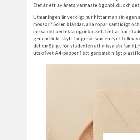
Det är ett av årets varmaste ögonblick, och det 
Utmaningen är verklig: hur hittar man sin egen 
mössor? Solen bländar, alla ropar samtidigt oc
missa det perfekta ögonblicket. Det är här stud
genomtänkt skylt fungerar som en fyr i folkhave
det omöjligt för studenten att missa sin familj. 
utskrivet A4-papper i ett genomskinligt plastfi