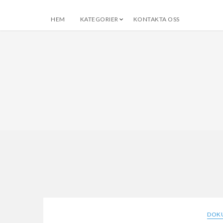
HEM
KATEGORIER
KONTAKTA OSS
frun.se
Allt om resor och fotografering
DOK