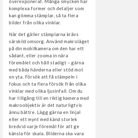
överexponerat. Många smycken har
komplexa former och detaljer som
kan gömma stämplar, så ta flera
bilder från olika vinklar.
När det gäller stämplarna krävs
särskild omsorg. Använd makroläget
på din mobilkamera om den har ett
sådant, eller zooma in nära
föremålet och håll stadigt – gärna
med båda händerna eller stöd mot
en yta. Försök att få stämpeln i
fokus och ta flera försök från olika
vinklar med olika ljusinfall. Om du
har tillgång till en riktig kamera med
makroobjektiv är det naturligtvis
ännu bättre. Lägg gärna en linjal
eller ett mynt med känd storlek
bredvid varje föremål för att ge
känsla för skala. Bilderna ska vara