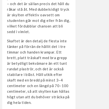
– och det är sällan precis det håll du
råkar stå åt. Med dubbelsidigt tryck
är skylten effektiv oavsett om
studenten går mot dig eller från dig,
vilket fördubblar chansen att bli
sedd i vimlet.
Skaftet är den detalj de flesta inte
tänker på förrän de hållit det i tre
timmar och handen krampar. Ett
brett, platt träskaft med bra grepp
är betydligt bekvämare än ett tunt
rundat plaströr, och det är också
stabilare i blåst. Håll utkik efter
skaft med en bredd på minst 3–4
centimeter och en längd på 70–100
centimeter, så att skylten kan hållas
högt utan att du behöver sträcka på
dig hela tiden.