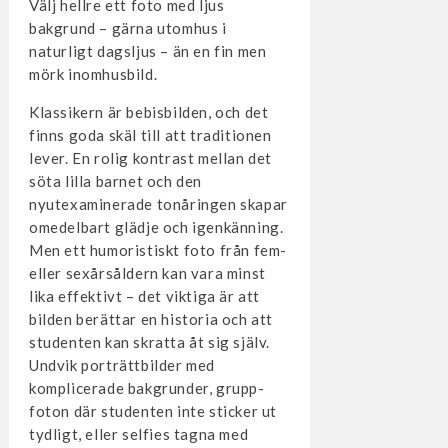
Välj hellre ett foto med ljus
bakgrund – gärna utomhus i
naturligt dagsljus – än en fin men
mörk inomhusbild.
Klassikern är bebisbilden, och det
finns goda skäl till att traditionen
lever. En rolig kontrast mellan det
söta lilla barnet och den
nyutexaminerade tonåringen skapar
omedelbart glädje och igenkänning.
Men ett humoristiskt foto från fem-
eller sexårsåldern kan vara minst
lika effektivt – det viktiga är att
bilden berättar en historia och att
studenten kan skratta åt sig själv.
Undvik porträttbilder med
komplicerade bakgrunder, grupp­
foton där studenten inte sticker ut
tydligt, eller selfies tagna med