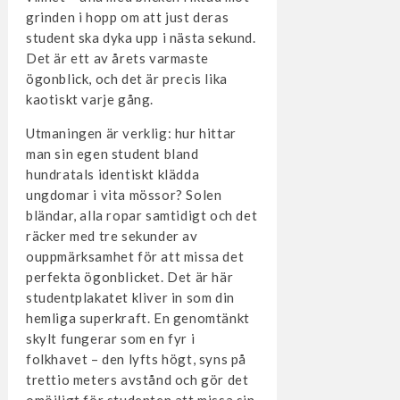
grinden i hopp om att just deras
student ska dyka upp i nästa sekund.
Det är ett av årets varmaste
ögonblick, och det är precis lika
kaotiskt varje gång.
Utmaningen är verklig: hur hittar
man sin egen student bland
hundratals identiskt klädda
ungdomar i vita mössor? Solen
bländar, alla ropar samtidigt och det
räcker med tre sekunder av
ouppmärksamhet för att missa det
perfekta ögonblicket. Det är här
studentplakatet kliver in som din
hemliga superkraft. En genomtänkt
skylt fungerar som en fyr i
folkhavet – den lyfts högt, syns på
trettio meters avstånd och gör det
omöjligt för studenten att missa sin