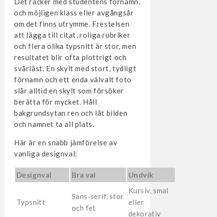
Det räcker med studentens förnamn,
och möjligen klass eller avgångsår
om det finns utrymme. Frestelsen
att lägga till citat, roliga rubriker
och flera olika typsnitt är stor, men
resultatet blir ofta plottrigt och
svårläst. En skylt med stort, tydligt
förnamn och ett enda välvalt foto
slår alltid en skylt som försöker
berätta för mycket. Håll
bakgrundsytan ren och låt bilden
och namnet ta all plats.
Här är en snabb jämförelse av
vanliga designval:
Designval
Bra val
Undvik
Kursiv, smal
Sans-serif, stor
Typsnitt
eller
och fet
dekorativ