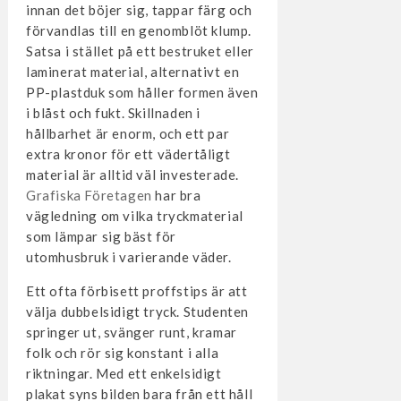
innan det böjer sig, tappar färg och
förvandlas till en genomblöt klump.
Satsa i stället på ett bestruket eller
laminerat material, alternativt en
PP-plastduk som håller formen även
i blåst och fukt. Skillnaden i
hållbarhet är enorm, och ett par
extra kronor för ett vädertåligt
material är alltid väl investerade.
Grafiska Företagen
har bra
vägledning om vilka tryckmaterial
som lämpar sig bäst för
utomhusbruk i varierande väder.
Ett ofta förbisett proffstips är att
välja dubbelsidigt tryck. Studenten
springer ut, svänger runt, kramar
folk och rör sig konstant i alla
riktningar. Med ett enkelsidigt
plakat syns bilden bara från ett håll