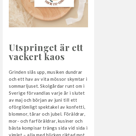
Utspringet är ett
vackert kaos
Grinden slås upp, musiken dundrar
och ett hav av vita mössor skymtar i
sommarljuset. Skolgårdar runt om i
Sverige förvandlas varje år i slutet
av maj och början av juni till ett
oförglömligt spektakel av konfetti,
blommor, tårar och jubel. Föräldrar,
mor- och farföräldrar, kusiner och
bästa kompisar trängs sida vid sida i
vimlet – alla med blicken riktad mot