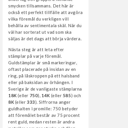
smycken tillsammans. Det här är
också ett perfekt tillfälle att avgöra
vilka föremål du verkligen vill
behålla av sentimentala skäl. När du
väl har sorterat ut vad som ska
säljas är det dags att börja värdera.
Nästa steg är att leta efter
stämplar på varje föremål.
Guldstämplar är små markeringar,
oftast placerade på insidan av en
ring, på låskroppen på ett halsband
eller på baksidan av örhängen. I
Sverige är de vanligaste stämplarna
18K
(eller
750
),
14K
(eller
585
) och
8K
(eller
333
). Siffrorna anger
guldhalten i promille: 750 betyder
att föremålet består av 75 procent
rent guld, medan resten är andra