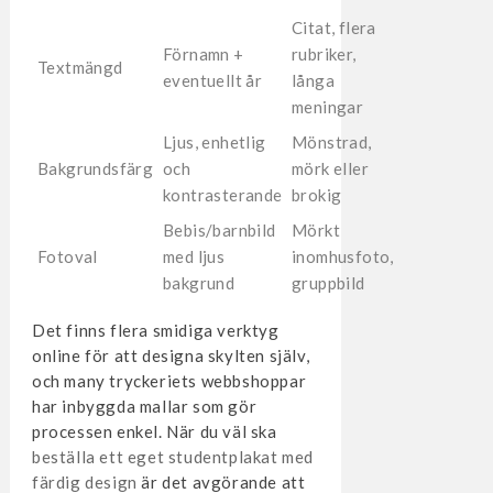
Citat, flera
Förnamn +
rubriker,
Textmängd
eventuellt år
långa
meningar
Ljus, enhetlig
Mönstrad,
Bakgrundsfärg
och
mörk eller
kontrasterande
brokig
Bebis/barnbild
Mörkt
Fotoval
med ljus
inomhusfoto,
bakgrund
gruppbild
Det finns flera smidiga verktyg
online för att designa skylten själv,
och many tryckeriets webbshoppar
har inbyggda mallar som gör
processen enkel. När du väl ska
beställa ett eget studentplakat med
färdig design
är det avgörande att