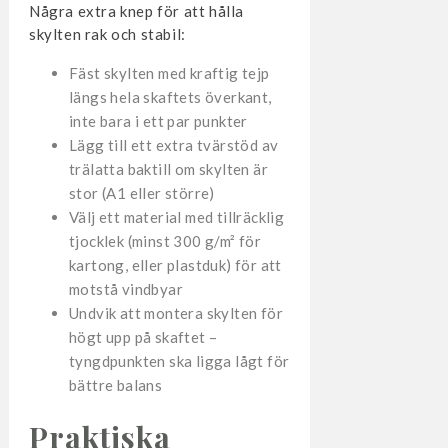
Några extra knep för att hålla
skylten rak och stabil:
Fäst skylten med kraftig tejp
längs hela skaftets överkant,
inte bara i ett par punkter
Lägg till ett extra tvärstöd av
trälatta baktill om skylten är
stor (A1 eller större)
Välj ett material med tillräcklig
tjocklek (minst 300 g/m² för
kartong, eller plastduk) för att
motstå vindbyar
Undvik att montera skylten för
högt upp på skaftet –
tyngdpunkten ska ligga lågt för
bättre balans
Praktiska