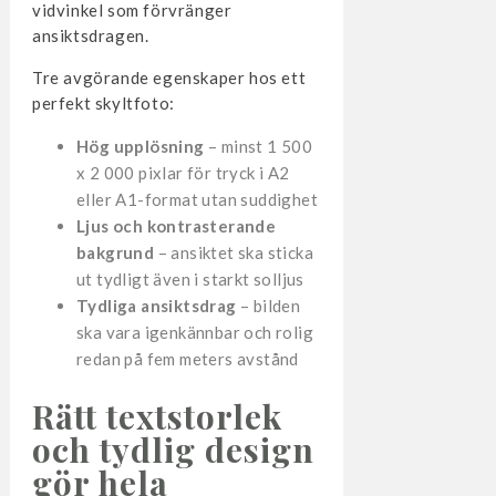
vidvinkel som förvränger
ansiktsdragen.
Tre avgörande egenskaper hos ett
perfekt skyltfoto:
Hög upplösning
– minst 1 500
x 2 000 pixlar för tryck i A2
eller A1-format utan suddighet
Ljus och kontrasterande
bakgrund
– ansiktet ska sticka
ut tydligt även i starkt solljus
Tydliga ansiktsdrag
– bilden
ska vara igenkännbar och rolig
redan på fem meters avstånd
Rätt textstorlek
och tydlig design
gör hela