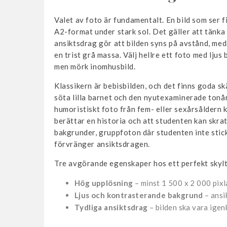
Valet av foto är fundamentalt. En bild som ser fin
A2-format under stark sol. Det gäller att tänk
ansiktsdrag gör att bilden syns på avstånd, med
en trist grå massa. Välj hellre ett foto med ljus
men mörk inomhusbild.
Klassikern är bebisbilden, och det finns goda skä
söta lilla barnet och den nyutexaminerade tonå
humoristiskt foto från fem- eller sexårsåldern ka
berättar en historia och att studenten kan skrat
bakgrunder, grupp­foton där studenten inte stick
förvränger ansiktsdragen.
Tre avgörande egenskaper hos ett perfekt skyl
Hög upplösning
– minst 1 500 x 2 000 pixl
Ljus och kontrasterande bakgrund
– ansik
Tydliga ansiktsdrag
– bilden ska vara ige