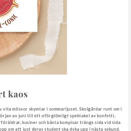
rt kaos
v vita mössor skymtar i sommarljuset. Skolgårdar runt om i
örjan av juni till ett oförglömligt spektakel av konfetti,
rföräldrar, kusiner och bästa kompisar trängs sida vid sida
hopp om att just deras student ska dyka upp i nästa sekund.