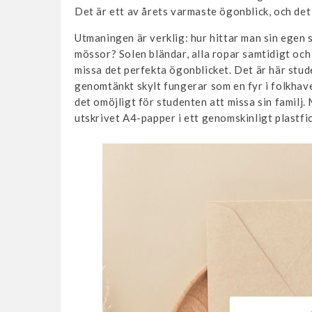
Det är ett av årets varmaste ögonblick, och det 
Utmaningen är verklig: hur hittar man sin egen 
mössor? Solen bländar, alla ropar samtidigt oc
missa det perfekta ögonblicket. Det är här stud
genomtänkt skylt fungerar som en fyr i folkhave
det omöjligt för studenten att missa sin familj. 
utskrivet A4-papper i ett genomskinligt plastfi