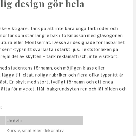
dlig design gör hela
nske viktigare. Tänk på att inte bara unga farbröder och
 morfar som står längre bak i folkmassan med glasögonen
 Futura eller Montserrat. Dessa är designade för läsbarhet
serif-typsnitt svårlästa i starkt ljus. Textstorleken på
ejäl del av skylten – tänk reklamaffisch, inte visitkort.
r med studentens förnamn, och möjligen klass eller
gga till citat, roliga rubriker och flera olika typsnitt är
läst. En skylt med stort, tydligt förnamn och ett enda
erätta för mycket. Håll bakgrundsytan ren och låt bilden och
:
Undvik
Kursiv, smal eller dekorativ