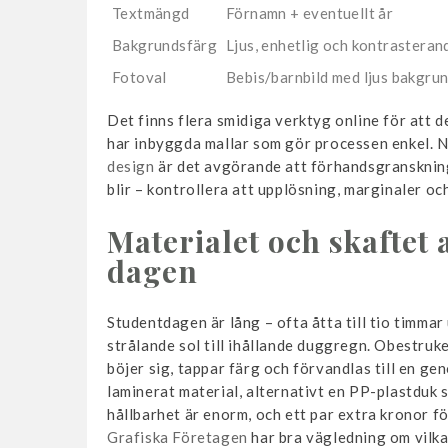
Textmängd
Förnamn + eventuellt år
Bakgrundsfärg
Ljus, enhetlig och kontrasteran
Fotoval
Bebis/barnbild med ljus bakgru
Det finns flera smidiga verktyg online för att 
har inbyggda mallar som gör processen enkel. N
design
är det avgörande att förhandsgransknin
blir – kontrollera att upplösning, marginaler och
Materialet och skaftet
dagen
Studentdagen är lång – ofta åtta till tio timmar 
strålande sol till ihållande duggregn. Obestruk
böjer sig, tappar färg och förvandlas till en gen
laminerat material, alternativt en PP-plastduk s
hållbarhet är enorm, och ett par extra kronor för
Grafiska Företagen
har bra vägledning om vilka