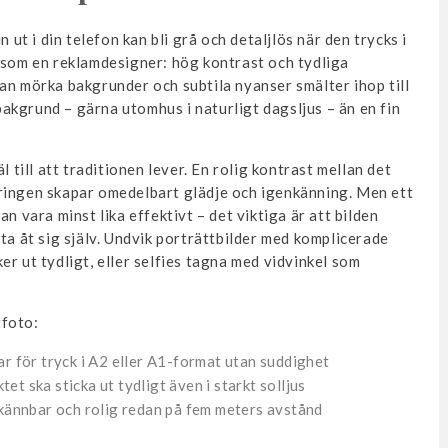
 ut i din telefon kan bli grå och detaljlös när den trycks i
a som en reklamdesigner: hög kontrast och tydliga
an mörka bakgrunder och subtila nyanser smälter ihop till
 bakgrund – gärna utomhus i naturligt dagsljus – än en fin
l till att traditionen lever. En rolig kontrast mellan det
ringen skapar omedelbart glädje och igenkänning. Men ett
n vara minst lika effektivt – det viktiga är att bilden
ta åt sig själv. Undvik porträttbilder med komplicerade
er ut tydligt, eller selfies tagna med vidvinkel som
tfoto:
ar för tryck i A2 eller A1-format utan suddighet
tet ska sticka ut tydligt även i starkt solljus
nkännbar och rolig redan på fem meters avstånd