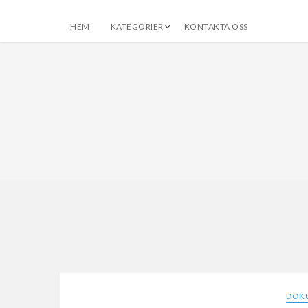
HEM
KATEGORIER
KONTAKTA OSS
frun.se
Allt om resor och fotografering
DOK