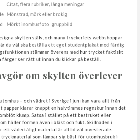
Citat, flera rubriker, långa meningar
de
Mönstrad, mörk eller brokig
nd
Mörkt inomhusfoto, gruppbild
designa skylten själv, och many tryckeriets webbshoppar
är du väl ska
beställa ett eget studentplakat med färdig
gsfunktionen stämmer överens med hur trycket faktiskt
 färger ser rätt ut innan du klickar på beställ.
 avgör om skylten överlever
utomhus – och vädret i Sverige i juni kan vara allt från
et papper klarar knappt en halvtimmes regnskur innan det
omblöt klump. Satsa i stället på ett bestruket eller
om håller formen även i blåst och fukt. Skillnaden i
 ett vädertåligt material är alltid väl investerade.
 tryckmaterial som lämpar sig bäst för utomhusbruk i