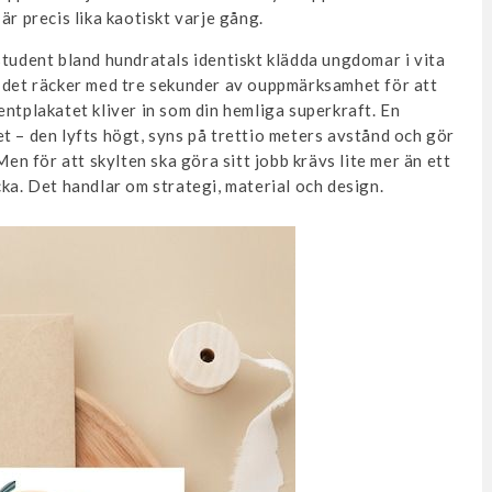
är precis lika kaotiskt varje gång.
student bland hundratals identiskt klädda ungdomar i vita
h det räcker med tre sekunder av ouppmärksamhet för att
entplakatet kliver in som din hemliga superkraft. En
t – den lyfts högt, syns på trettio meters avstånd och gör
Men för att skylten ska göra sitt jobb krävs lite mer än ett
cka. Det handlar om strategi, material och design.