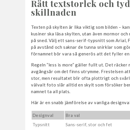
Rätt textstorlek och ty
skillnaden
Texten på skylten är lika viktig som bilden – ka
kusiner ska läsa skylten, utan även mormor och
på sned. Välj ett sans-serif-typsnitt som Arial,
på avstånd och saknar de tunna snirklar som gör 
förnamnet bör vara så generös att det fyller en r
Regeln ”less is more” gäller fullt ut. Det räcke
avgångsår om det finns utrymme. Frestelsen att lä
stor, men resultatet blir ofta plottrigt och svår
välvalt foto slår alltid en skylt som försöker b
namnet ta all plats.
Här är en snabb jämförelse av vanliga designval
Designval
Bra val
Typsnitt
Sans-serif, stor och fet